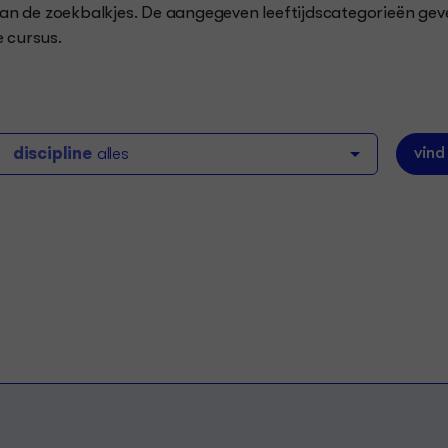
 van de zoekbalkjes. De aangegeven leeftijdscategorieën ge
e cursus.
vind
discipline
alles
Cultuur-
ldend
Lab C
Talen
kabaal
T