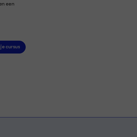
ven een
 je cursus
heater