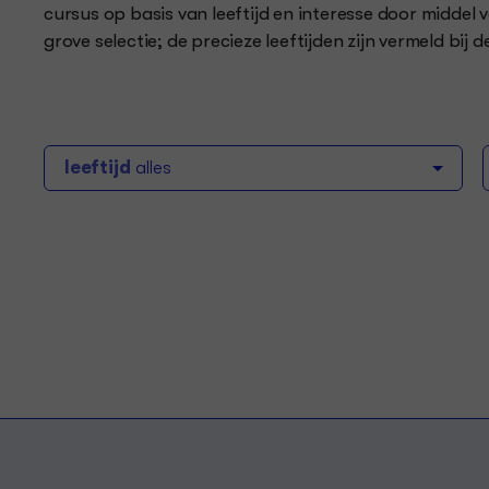
cursus op basis van leeftijd en interesse door middel
grove selectie; de precieze leeftijden zijn vermeld bij d
leeftijd
alles
Muziek
Dutch
Dans
Bee