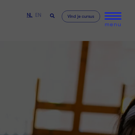
NL
EN
Vind je cursus
menu