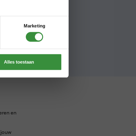
bieden
unst
en
erder
Marketing
den voor
Alles toestaan
geren en
 jouw