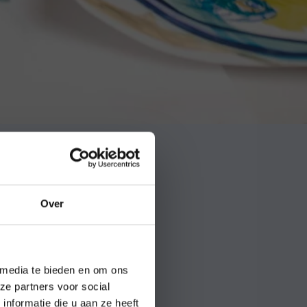
es meer
Over
en
 en oud.
. Kies
 van
 media te bieden en om ons
of
ze partners voor social
or
lvast
nformatie die u aan ze heeft