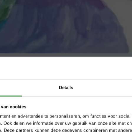
elveen voor
Schrijf je in voor het
ltuurparticipatie
Le
Details
nieuwe cursusseizo
n onmisbare rol vervullen in het leven van jong
 van cookies
In augustus starten onze cursussen weer
te ontwikkelen en stelt hen in staat om met en
ent en advertenties te personaliseren, om functies voor social
uit muziek, dans, beeldend, Nederlands 
. Ook delen we informatie over uw gebruik van onze site met on
aakt Platform C actieve cultuurparticipatie vo
theater. Bekijk het aanbod en schrijf je a
e. Deze partners kunnen deze gegevens combineren met andere i