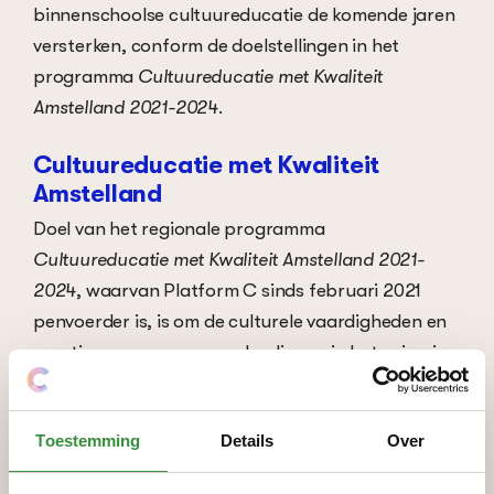
binnenschoolse cultuureducatie de komende jaren
versterken, conform de doelstellingen in het
programma
Cultuureducatie met Kwaliteit
Amstelland 2021-2024
.
Cultuureducatie met Kwaliteit
Amstelland
Doel van het regionale programma
Cultuureducatie met Kwaliteit Amstelland 2021-
2024
, waarvan Platform C sinds februari 2021
penvoerder is, is om de culturele vaardigheden en
creatieve vermogens van leerlingen in het primair
onderwijs te versterken. Om zoveel mogelijk
jeugdigen en jongeren te bereiken, gaat Platform
Toestemming
Details
Over
C meer inzetten op versterking van
binnenschoolse muziek- en danseducatie, in