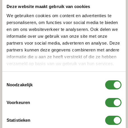
samenwerking met zowel het primair als
Deze website maakt gebruik van cookies
voortgezet onderwijs.
We gebruiken cookies om content en advertenties te
personaliseren, om functies voor social media te bieden
Verbinding van binnen- en
en om ons websiteverkeer te analyseren. Ook delen we
buitenschoolse cultuureducatie
informatie over uw gebruik van onze site met onze
In het kader van
Cultuureducatie met Kwaliteit
partners voor social media, adverteren en analyse. Deze
partners kunnen deze gegevens combineren met andere
Amstelland 2021-2024
wordt eveneens gestreefd
informatie die u aan ze heeft verstrekt of die ze hebben
naar de verbinding van binnen- en buitenschoolse
verzameld op basis van uw gebruik van hun services.
cultuureducatie en heeft Platform C een model
ontwikkeld voor vier, door de gemeente
Toestemmingsselectie
aangewezen focuswijken. In samenwerking met de
Noodzakelijk
deelnemende scholen wordt een
introductieprogramma op school aangeboden dat
Voorkeuren
aansluit bij het cultuureducatieprogramma van de
school zelf. Hierbij wordt geïnventariseerd welke
Statistieken
mogelijkheden de wijk zelf biedt, om dat – waar