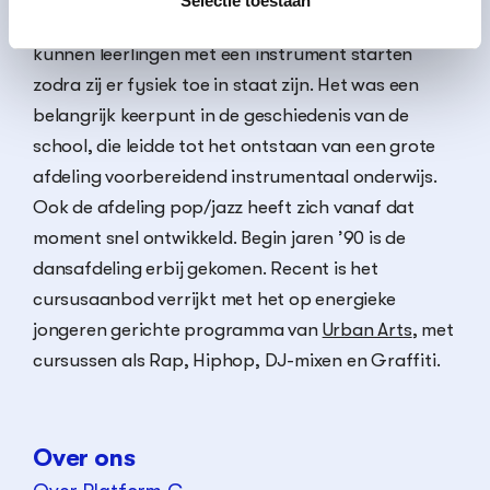
Selectie toestaan
zijn intrede. Vanaf de jaren ’80 van de vorige eeuw
kunnen leerlingen met een instrument starten
zodra zij er fysiek toe in staat zijn. Het was een
belangrijk keerpunt in de geschiedenis van de
school, die leidde tot het ontstaan van een grote
afdeling voorbereidend instrumentaal onderwijs.
Ook de afdeling pop/jazz heeft zich vanaf dat
moment snel ontwikkeld. Begin jaren ’90 is de
dansafdeling erbij gekomen. Recent is het
cursusaanbod verrijkt met het op energieke
jongeren gerichte programma van
Urban Arts
, met
cursussen als Rap, Hiphop, DJ-mixen en Graffiti.
Over ons