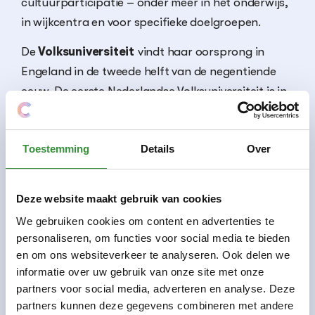
cultuurparticipatie – onder meer in het onderwijs,
in wijkcentra en voor specifieke doelgroepen.
De
Volksuniversiteit
vindt haar oorsprong in
Engeland in de tweede helft van de negentiende
eeuw. De eerste Nederlandse Volksuniversiteit is in
1913 in Amsterdam opgericht door prof. dr. S.R.
Steinmetz en stelde zich tot doel bij te dragen aan
Toestemming
Details
Over
de ontwikkeling van de totale persoonlijkheid van
de inwoners van Nederland, ongeacht hun
afkomst, hun religieuze of politieke overtuiging.
Deze website maakt gebruik van cookies
Zijn drie uitgangspunten (neutraliteit,
We gebruiken cookies om content en advertenties te
toegankelijkheid en breed aanbod) zijn nog altijd
personaliseren, om functies voor social media te bieden
de pijlers waarop de volksuniversiteiten hun
en om ons websiteverkeer te analyseren. Ook delen we
activiteiten ontplooien en deze sluiten perfect aan
informatie over uw gebruik van onze site met onze
bij de missie van Platform C.
partners voor social media, adverteren en analyse. Deze
partners kunnen deze gegevens combineren met andere