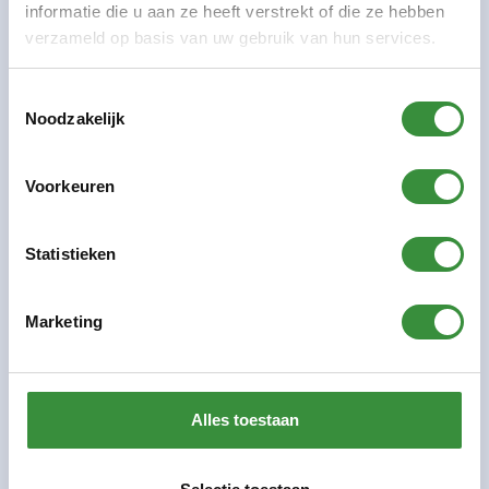
informatie die u aan ze heeft verstrekt of die ze hebben
verzameld op basis van uw gebruik van hun services.
Toestemmingsselectie
Noodzakelijk
Voorkeuren
Statistieken
Marketing
Muziek- en Dansschool Amstelveen
is in 1952
opgericht. In het begin bestond het onderwijs
Alles toestaan
vooral uit algemene muzikale vorming, maar na een
paar jaar deed ook het instrumentaal onderwijs