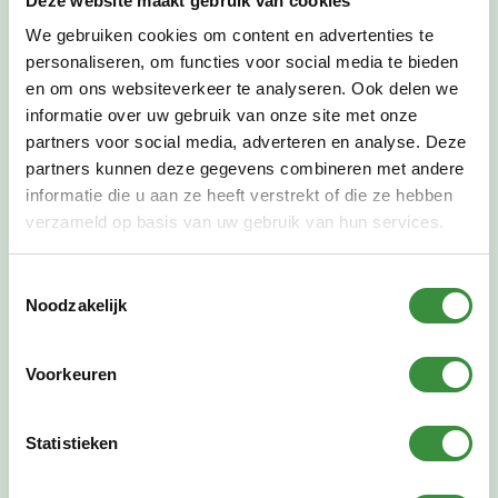
Deze website maakt gebruik van cookies
We gebruiken cookies om content en advertenties te
personaliseren, om functies voor social media te bieden
en om ons websiteverkeer te analyseren. Ook delen we
informatie over uw gebruik van onze site met onze
partners voor social media, adverteren en analyse. Deze
partners kunnen deze gegevens combineren met andere
Muziek doorgeven
informatie die u aan ze heeft verstrekt of die ze hebben
verzameld op basis van uw gebruik van hun services.
Wat Lotje zo waardevol vindt aan lesgeven, is dat
ze leerlingen vaak jarenlang mag begeleiden. “Je
ziet kinderen binnenkomen als ze zes zijn en soms
Toestemmingsselectie
Noodzakelijk
blijven ze spelen tot ze gaan studeren. Dat is heel
bijzonder. En ik heb ook volwassenen tot ver in de
zeventig. Het is mooi om mensen van verschillende
Voorkeuren
leeftijden te zien groeien in hun spel.”
“Muziek maken en delen is al prachtig. Maar
Statistieken
iemand anders leren hoe die dat zelf kan, dat vind
ik nog mooier.”