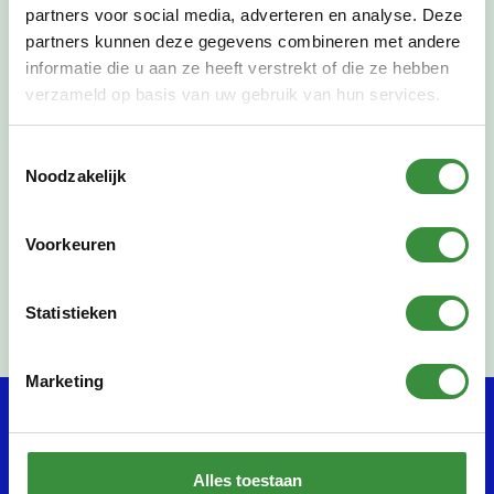
partners voor social media, adverteren en analyse. Deze
Zonnesteinzaal
partners kunnen deze gegevens combineren met andere
informatie die u aan ze heeft verstrekt of die ze hebben
verzameld op basis van uw gebruik van hun services.
Toestemmingsselectie
VORIGE:
VOLGENDE
Noodzakelijk
Dwarsfluit “Decembersfeer” Voorspelen
Voorstelling theaterleerlingen: So Close, and Yet So Far
Voorkeuren
Deel deze pagina:
Statistieken
Marketing
Cursussen
Over ons
Alles toestaan