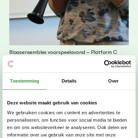
Blaasensembles voorspeelavond – Platform C
onder leiding van Irma Bouwmeester.
Toestemming
Details
Over
Vond eerder plaats op
Deze website maakt gebruik van cookies
ma 15 dec 2025, 19:00
—
20:00
We gebruiken cookies om content en advertenties te
Waar
personaliseren, om functies voor social media te bieden
Platform C
en om ons websiteverkeer te analyseren. Ook delen we
Stadsplein 99
informatie over uw gebruik van onze site met onze
Amstelveen