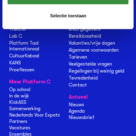
Muziek
Over Platform C
Dutch
Verbouwing
Dans
Medewerkers
Selectie toestaan
Beeldend
Docenten
Theater
ANBI gegevens
Lab C
Bereikbaarheid
Platform Taal
Vakanties/vrije dagen
Internationaal
Algemene voorwaarden
CultuurKabaal
Tarieven
KANS
Veelgestelde vragen
Proeflessen
Regelingen bij weinig geld
Tevredenheid
Meer Platform C
Contact
Op school
In de wijk
Actueel
KickASS
Nieuws
Samenwerking
Agenda
Nederlands Voor Expats
Nieuwsbrief
Partners
Vacatures
Ensembles