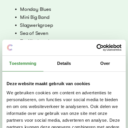
Monday Blues
Mini Big Band
Slagwerkgroep
Sea of Seven
Traffic Jam Jazz
Traffic Jam Acoustic
Big Time
Toestemming
Details
Over
Pee Wee’s Problem
Tijd, locatie en tickets
Deze website maakt gebruik van cookies
P60, Stadsplein 100A, Amstelveen
We gebruiken cookies om content en advertenties te
Zaal open: 19.30 uur | Aanvang concert: 20.00 uur
personaliseren, om functies voor social media te bieden
Voorverkoop: € 7,50 (incl servicekosten) | via
<link>
en om ons websiteverkeer te analyseren. Ook delen we
Aan de deur: € 8,50 (alleen als er nog kaarten
informatie over uw gebruik van onze site met onze
partners voor social media, adverteren en analyse. Deze
beschikbaar zijn)
partners kunnen deze gegevens combineren met andere