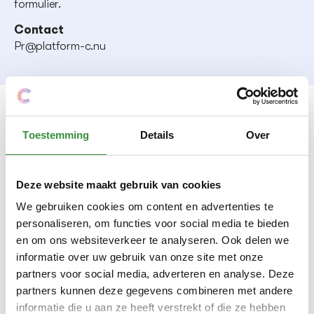
formulier.
Contact
Pr@platform-c.nu
Meld je aan!
Toestemming
Details
Over
Leuk dat je erbij bent!
Deze website maakt gebruik van cookies
Lab C - Beats Lab
We gebruiken cookies om content en advertenties te
personaliseren, om functies voor social media te bieden
E-mailadres
en om ons websiteverkeer te analyseren. Ook delen we
informatie over uw gebruik van onze site met onze
partners voor social media, adverteren en analyse. Deze
partners kunnen deze gegevens combineren met andere
Telefoon
informatie die u aan ze heeft verstrekt of die ze hebben