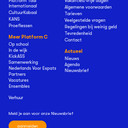
Platform Taal
Vakanties/vrije dagen
Internationaal
Algemene voorwaarden
CultuurKabaal
Tarieven
KANS
Veelgestelde vragen
Proeflessen
Regelingen bij weinig geld
Tevredenheid
Meer Platform C
Contact
Op school
In de wijk
Actueel
KickASS
Nieuws
Samenwerking
Agenda
Nederlands Voor Expats
Nieuwsbrief
Partners
Vacatures
Ensembles
Verhuur
Meld je aan voor onze Nieuwsbrief
aanmelden