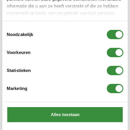
informatie die u aan ze heeft verstrekt of die ze hebben
verzameld op basis van uw gebruik van hun services.
Telefoon
Toestemmingsselectie
Noodzakelijk
Naam deelnemer
(Vereist)
Voornaam
Voorkeuren
Achternaam
Statistieken
Marketing
Geboortedatum deelnemer
(Vereist)
Alles toestaan
Naam ouder of verzorger
(Vereist)