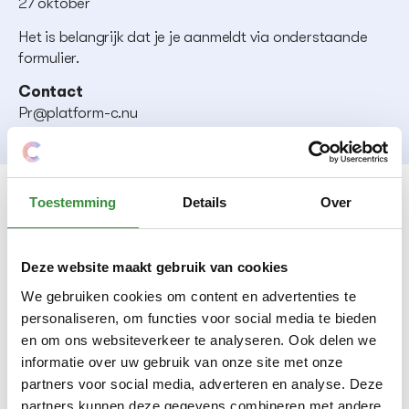
27 oktober
Het is belangrijk dat je je aanmeldt via onderstaande
formulier.
Contact
Pr@platform-c.nu
Toestemming
Details
Over
Meld je aan!
Deze website maakt gebruik van cookies
Leuk dat je erbij bent!
We gebruiken cookies om content en advertenties te
Lab C - Film Lab
personaliseren, om functies voor social media te bieden
en om ons websiteverkeer te analyseren. Ook delen we
E-mailadres
informatie over uw gebruik van onze site met onze
partners voor social media, adverteren en analyse. Deze
partners kunnen deze gegevens combineren met andere