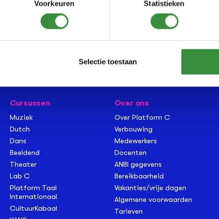
Voorkeuren
Statistieken
Selectie toestaan
Cursussen
Over ons
Muziek
Over Platform C
Dutch
Verbouwing
Dans
Medewerkers
Beeldend
Docenten
Theater
ANBI gegevens
Lab C
Bereikbaarheid
Platform Taal
Vakanties/vrije dagen
Internationaal
Algemene voorwaarden
CultuurKabaal
Tarieven