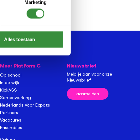
Marketing
Alles toestaan
Meer Platform C
Nieuwsbrief
Meld je aan voor onze
Op school
Nieuwsbrief
In de wijk
KickASS
aanmelden
Samenwerking
Nederlands Voor Expats
Partners
Vacatures
Ensembles
Verhuur