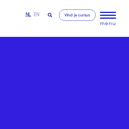
NL
EN
Vind je cursus
menu