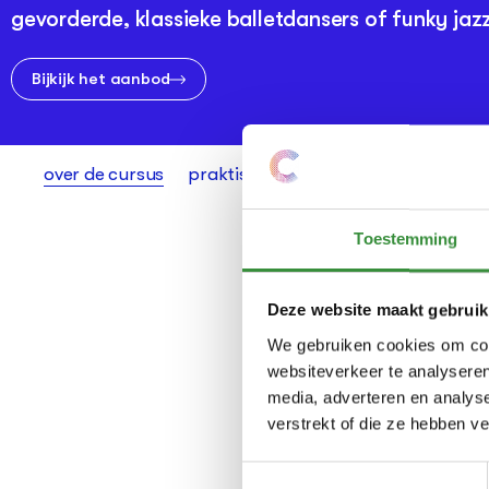
gevorderde, klassieke balletdansers of funky jaz
Bijkijk het aanbod
over de cursus
praktische info
aanmelden
Toestemming
Deze website maakt gebruik
We gebruiken cookies om cont
websiteverkeer te analyseren
media, adverteren en analys
verstrekt of die ze hebben v
Toestemmingsselectie