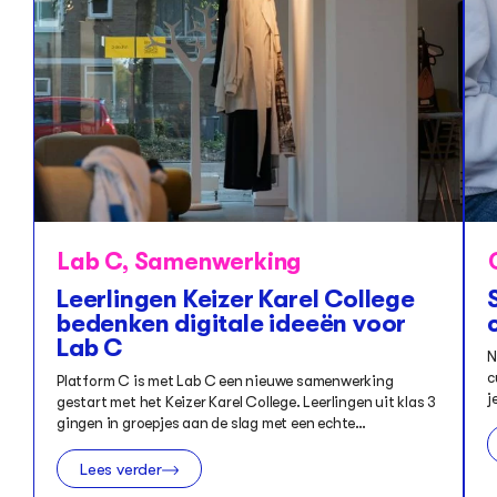
Lab C
,
Samenwerking
Leerlingen Keizer Karel College
bedenken digitale ideeën voor
Lab C
N
c
Platform C is met Lab C een nieuwe samenwerking
j
gestart met het Keizer Karel College. Leerlingen uit klas 3
gingen in groepjes aan de slag met een echte…
Lees verder