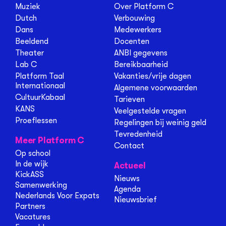
Muziek
Over Platform C
Dutch
Verbouwing
Dans
Medewerkers
Beeldend
Docenten
Theater
ANBI gegevens
Lab C
Bereikbaarheid
Platform Taal
Vakanties/vrije dagen
Internationaal
Algemene voorwaarden
CultuurKabaal
Tarieven
KANS
Veelgestelde vragen
Proeflessen
Regelingen bij weinig geld
Tevredenheid
Meer Platform C
Contact
Op school
In de wijk
Actueel
KickASS
Nieuws
Samenwerking
Agenda
Nederlands Voor Expats
Nieuwsbrief
Partners
Vacatures