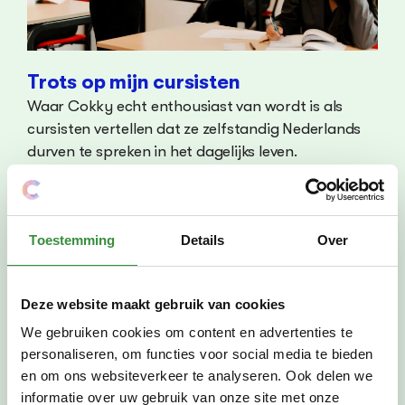
Trots op mijn cursisten
Waar Cokky echt enthousiast van wordt is als
cursisten vertellen dat ze zelfstandig Nederlands
durven te spreken in het dagelijks leven.
Zo vertelt ze dat een cursist laatst heel
enthousiast vertelde dat haar familie op bezoek
was en dat ze voor het eerst zelf had besteld in een
Toestemming
Details
Over
restaurant. Ook vertelt ze over een groep
cursisten die elke week samen iets gingen drinken
bij Café Veenstra om met elkaar Nederlands te
Deze website maakt gebruik van cookies
praten. De medewerkers waren zo onder de indruk
We gebruiken cookies om content en advertenties te
dat ze de groep een rondje aanboden! Dat soort
personaliseren, om functies voor social media te bieden
momenten maken haar werk extra waardevol.
en om ons websiteverkeer te analyseren. Ook delen we
informatie over uw gebruik van onze site met onze
Cokky’s tips om buiten de lessen te