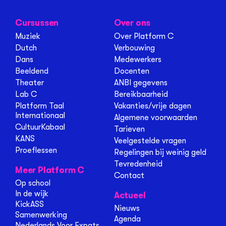
Cursussen
Over ons
Muziek
Over Platform C
Dutch
Verbouwing
Dans
Medewerkers
Beeldend
Docenten
Theater
ANBI gegevens
Lab C
Bereikbaarheid
Platform Taal
Vakanties/vrije dagen
Internationaal
Algemene voorwaarden
CultuurKabaal
Tarieven
KANS
Veelgestelde vragen
Proeflessen
Regelingen bij weinig geld
Tevredenheid
Meer Platform C
Contact
Op school
In de wijk
Actueel
KickASS
Nieuws
Samenwerking
Agenda
Nederlands Voor Expats