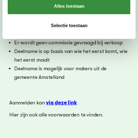
Alles toestaan
Alles wat in de kast past kan worden
tentoongesteld*
Makers verzorgen zelf de inrichting, eventuele
Selectie toestaan
promotie en het leegmaken van de kasten
Er wordt geen commissie gevraagd bij verkoop
Deelname is op basis van wie het eerst komt, wie
het eerst maalt
Deelname is mogelijk voor makers uit de
gemeente Amstelland
Aanmelden kan
via deze link
Hier zijn ook alle voorwaarden te vinden.