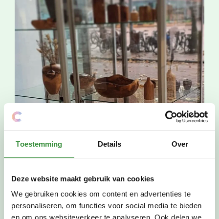
Toestemming
Details
Over
Deze website maakt gebruik van cookies
We gebruiken cookies om content en advertenties te
Oproep: meld je aan (ook
personaliseren, om functies voor social media te bieden
jongeren en kinderen)
en om ons websiteverkeer te analyseren. Ook delen we