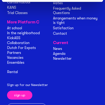
CultuurKabaal
Rates
KANS
Frequently Asked
Trial Classes
Questions
Arrangements when money
More Platform C
is tight
At school
Satisfaction
In the neighborhood
Contact
KickASS
Current
Collaboration
Dutch For Expats
News
Partners
Agenda
Vacancies
Newsletter
Ensembles
Rental
Sign up for our Newsletter
sign up