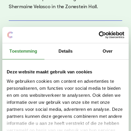
Shermaine Velasco in the Zonestein Hall.
Previously took place at
Sat Nov 1, 2025, 14:30
-
16:00
Toestemming
Details
Over
Where
Platform C
Stadsplein 99
Deze website maakt gebruik van cookies
Amstelveen
We gebruiken cookies om content en advertenties te
Zonnesteinzaal
personaliseren, om functies voor social media te bieden
en om ons websiteverkeer te analyseren. Ook delen we
informatie over uw gebruik van onze site met onze
partners voor social media, adverteren en analyse. Deze
partners kunnen deze gegevens combineren met andere
PREVIOUS:
NEXT
informatie die u aan ze heeft verstrekt of die ze hebben
Performance evening Piano
Traffic Jazz & Head Group during ArtOpenDoors
verzameld op basis van uw gebruik van hun services.