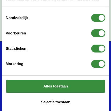
Toestemmingsselectie
Share this page:
Noodzakelijk
Voorkeuren
Statistieken
Courses
About us
Marketing
Music
About Platform C
Dutch
Renovation
Dance
Staff
Visual arts
Teachers
Alles toestaan
Theater
ANBI data
Lab C
Accessibility
Selectie toestaan
Platform Language
Holidays/free days
International
General conditions